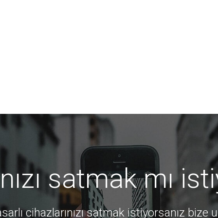
ınızı satmak mı ist
sarlı cihazlarınızı satmak istiyorsanız bize ul