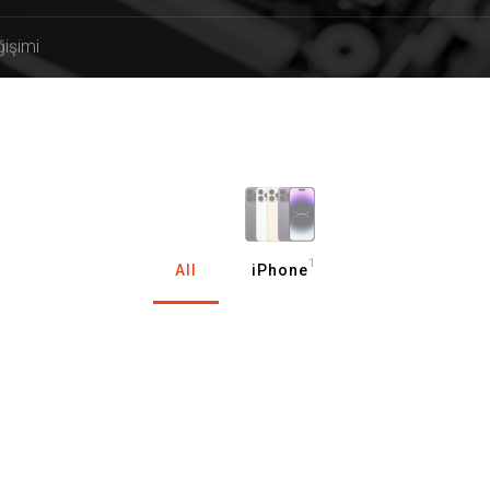
işimi
1
All
iPhone