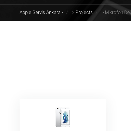
Apple Servis Ankara -
>
Projects
>
Mikrofon Değ