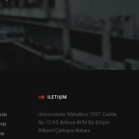
İLETIŞIM
isi
Üniversiteler Mahallesi 1597. Cadde
No:12/65 Ankuva AVM Bz Bilişim
isi
Bilkent/Çankaya/Ankara
io