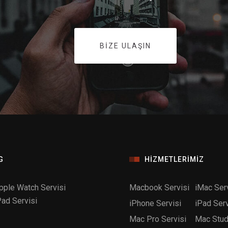
BIZE ULAŞIN
G
HIZMETLERIMIZ
pple Watch Servisi
Macbook Servisi
iMac Serv
Pad Servisi
iPhone Servisi
iPad Serv
Mac Pro Servisi
Mac Stud